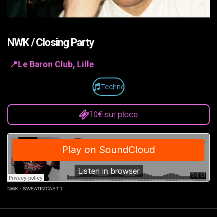
NWK / Closing Party
📍
Le Baron Club, Lille
Techno
10€ sur place
NWK
·
SWEATIN'CAST 1