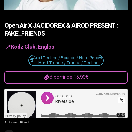
Open Air X JACIDOREX & AIROD PRESENT :
FAKE_FRIENDS
📍
Kodz Club, Englos
Acid Techno / Bounce / Hard Groove
Hard Trance / Trance / Techno
à partir de 15,99€
Jacidorex
·
Riverside