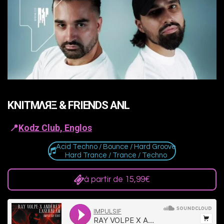
KNITMΛЯΞ & FRIENDS ANL
📍
Kodz Club, Englos
Acid Techno / Bounce / Hard Groove
Hard Trance / Trance / Techno
à partir de 15,99€