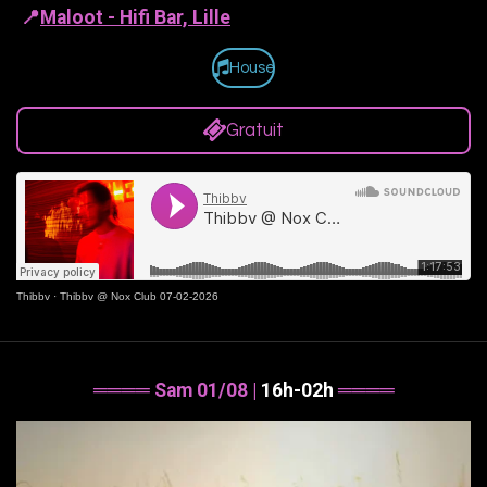
📍
Maloot - Hifi Bar, Lille
House
Gratuit
Thibbv
·
Thibbv @ Nox Club 07-02-2026
════ Sam 01/08 |
16h-02h
════