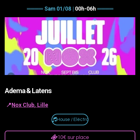
════
Sam 01/08
|
00h-06h
════
Adema & Latens
📍
Nox Club, Lille
House / Eléctro
10€ sur place