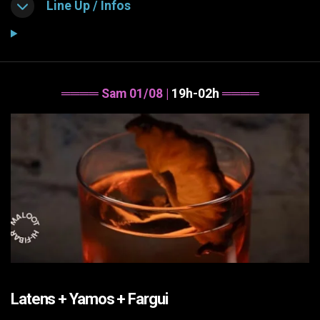
Line Up / Infos
════
Sam 01/08
|
19h-02h
════
Latens + Yamos + Fargui