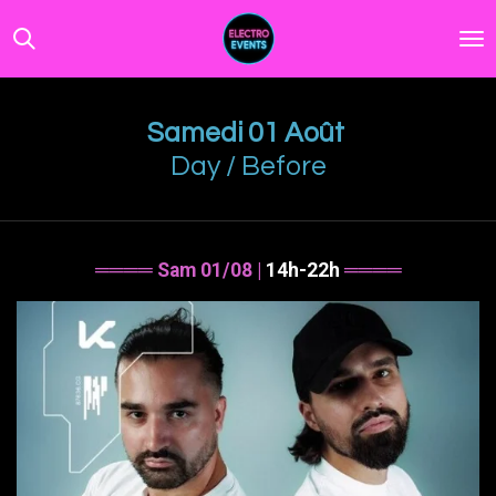
Passer
au
contenu
principal
Samedi 01 Août
Day / Before
════ Sam 01/08 |
14h-22h
════