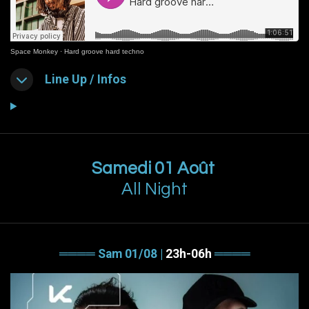
Space Monkey
·
Hard groove hard techno
Line Up / Infos
Samedi 01 Août
All Night
════ Sam 01/08 |
23h-06h
════