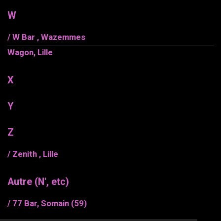
W
/ W Bar , Wazemmes
Wagon, Lille
X
Y
Z
/ Zenith , Lille
Autre (N', etc)
/ 77 Bar, Somain (59)