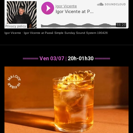
Igor Vicente
·
Igor Vicente at Passé Simple Sunday Sound System 190426
════ Ven 03/07 |
20h-01h30
════