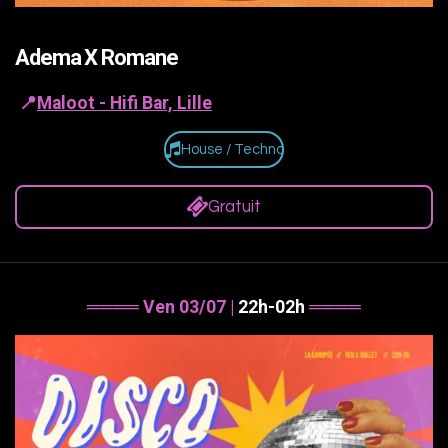
Adema X Romane
📍
Maloot - Hifi Bar, Lille
House / Techno
Gratuit
════ Ven 03/07 |
22h-02h
════