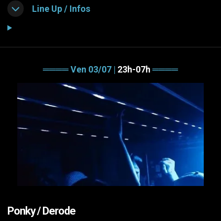
Line Up / Infos
════ Ven 03/07 |
23h-07h
════
Ponky / Derode