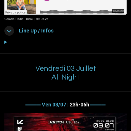
Comala Radio
·
Bisou | 09.05.26
Line Up / Infos
Vendredi 03 Juillet
All Night
════ Ven 03/07 |
23h-06h
════