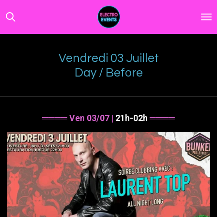
Passer
au
contenu
principal
Vendredi 03 Juillet
Day / Before
════ Ven 03/07 |
21h-02h
════