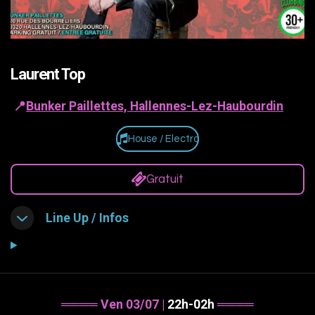
Laurent Top
📍
Bunker Paillettes, Hallennes-Lez-Haubourdin
House / Electro
Gratuit
Line Up / Infos
════ Ven 03/07 |
22h-02h
════