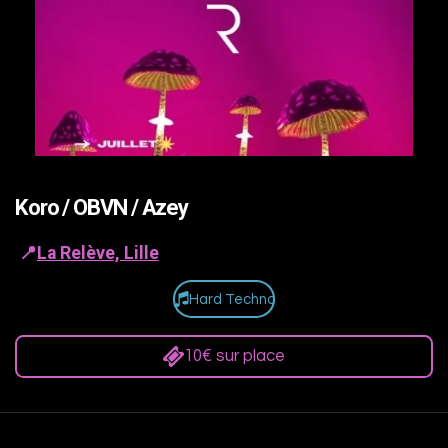
Koro / OBVN / Azey
📍
La Relève, Lille
Hard Techno
10€ sur place