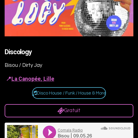
Discology
Bisou / Dirty Jay
📍
La Canopée, Lille
Disco House / Funk / House & More
Gratuit