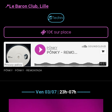
📍
Le Baron Club, Lille
Techno
10€ sur place
PŌNKY
·
PŌNKY - REMONTADA
════ Ven 03/07 |
23h-07h
════