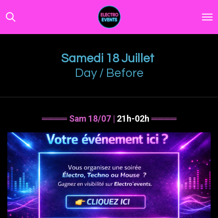
Passer
au
contenu
principal
Samedi 18 Juillet
Day / Before
════
Sam 18/07
|
21h-02h
════