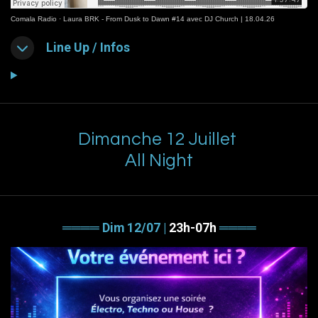
Comala Radio
·
Laura BRK - From Dusk to Dawn #14 avec DJ Church | 18.04.26
Line Up / Infos
Dimanche 12 Juillet
All Night
════ Dim 12/07 |
23h-07h
════