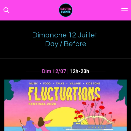
Passer
au
contenu
principal
Dimanche 12 Juillet
Day / Before
════ Dim 12/07 |
12h-23h
════